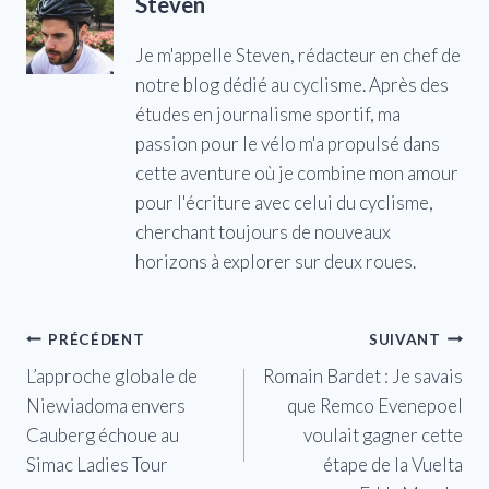
Steven
Je m'appelle Steven, rédacteur en chef de
notre blog dédié au cyclisme. Après des
études en journalisme sportif, ma
passion pour le vélo m'a propulsé dans
cette aventure où je combine mon amour
pour l'écriture avec celui du cyclisme,
cherchant toujours de nouveaux
horizons à explorer sur deux roues.
Navigation
PRÉCÉDENT
SUIVANT
L’approche globale de
Romain Bardet : Je savais
de
Niewiadoma envers
que Remco Evenepoel
l’article
Cauberg échoue au
voulait gagner cette
Simac Ladies Tour
étape de la Vuelta