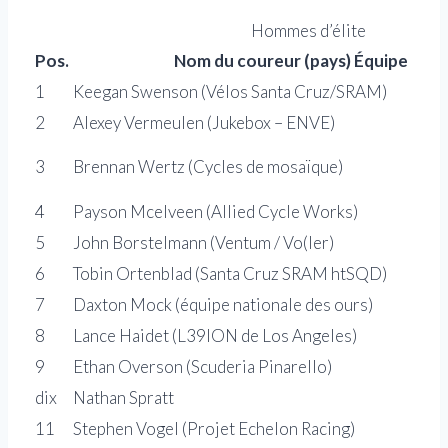
Hommes d’élite
Pos.
Nom du coureur (pays) Équipe
1
Keegan Swenson (Vélos Santa Cruz/SRAM)
2
Alexey Vermeulen (Jukebox – ENVE)
3
Brennan Wertz (Cycles de mosaïque)
4
Payson Mcelveen (Allied Cycle Works)
5
John Borstelmann (Ventum / Vo(ler)
6
Tobin Ortenblad (Santa Cruz SRAM htSQD)
7
Daxton Mock (équipe nationale des ours)
8
Lance Haidet (L39ION de Los Angeles)
9
Ethan Overson (Scuderia Pinarello)
dix
Nathan Spratt
11
Stephen Vogel (Projet Echelon Racing)