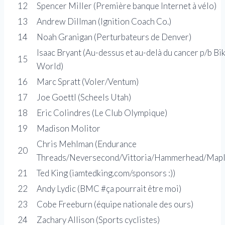
12
Spencer Miller (Première banque Internet à vélo)
13
Andrew Dillman (Ignition Coach Co.)
14
Noah Granigan (Perturbateurs de Denver)
Isaac Bryant (Au-dessus et au-delà du cancer p/b Bi
15
World)
16
Marc Spratt (Voler/Ventum)
17
Joe Goettl (Scheels Utah)
18
Eric Colindres (Le Club Olympique)
19
Madison Molitor
Chris Mehlman (Endurance
20
Threads/Neversecond/Vittoria/Hammerhead/Mapl
21
Ted King (iamtedking.com/sponsors :))
22
Andy Lydic (BMC #ça pourrait être moi)
23
Cobe Freeburn (équipe nationale des ours)
24
Zachary Allison (Sports cyclistes)