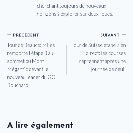
cherchant toujours de nouveaux
horizons à explorer sur deux roues.
Navigation
PRÉCÉDENT
SUIVANT
Tour de Beauce: Miles
Tour de Suisse étape 7 en
de
remporte l’étape 3 au
direct: les courses
l’article
sommet du Mont
reprennent après une
Mégantic devant le
journée de deuil
nouveau leader du GC
Bouchard
A lire également