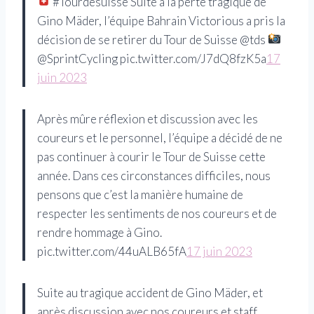
#Tourdesuisse Suite à la perte tragique de
Gino Mäder, l’équipe Bahrain Victorious a pris la
décision de se retirer du Tour de Suisse @tds
@SprintCycling pic.twitter.com/J7dQ8fzK5a
17
juin 2023
Après mûre réflexion et discussion avec les
coureurs et le personnel, l’équipe a décidé de ne
pas continuer à courir le Tour de Suisse cette
année. Dans ces circonstances difficiles, nous
pensons que c’est la manière humaine de
respecter les sentiments de nos coureurs et de
rendre hommage à Gino.
pic.twitter.com/44uALB65fA
17 juin 2023
Suite au tragique accident de Gino Mäder, et
après discussion avec nos coureurs et staff,