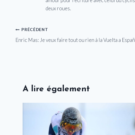
amour pour l'écriture avec celui du cycl
deux roues.
Navigation
PRÉCÉDENT
Enric Mas: Je veux faire tout ou rien à la Vuelta a Espa
de
l’article
A lire également