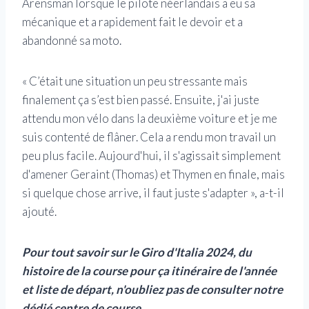
Arensman lorsque le pilote néerlandais a eu sa
mécanique et a rapidement fait le devoir et a
abandonné sa moto.
« C’était une situation un peu stressante mais
finalement ça s’est bien passé. Ensuite, j'ai juste
attendu mon vélo dans la deuxième voiture et je me
suis contenté de flâner. Cela a rendu mon travail un
peu plus facile. Aujourd'hui, il s'agissait simplement
d'amener Geraint (Thomas) et Thymen en finale, mais
si quelque chose arrive, il faut juste s'adapter », a-t-il
ajouté.
Pour tout savoir sur le Giro d'Italia 2024, du
histoire de la course
pour ça
itinéraire de l'année
et
liste de départ, n'oubliez pas de consulter notre
dédié
centre de course.