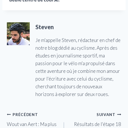
Steven
Je m'appelle Steven, rédacteur en chef de
notre blog dédié au cyclisme. Après des
études en journalisme sportif, ma
passion pour le vélo m'a propulsé dans
cette aventure où je combine mon amour
pour l'écriture avec celui du cyclisme,
cherchant toujours de nouveaux
horizons à explorer sur deux roues.
Navigation
PRÉCÉDENT
SUIVANT
Wout van Aert : Ma plus
Résultats de l'étape 18
de