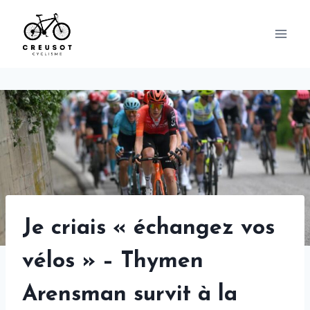
Skip
to
content
Je criais « échangez vos
vélos » – Thymen
Arensman survit à la