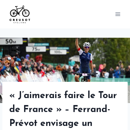
Skip
to
content
« J’aimerais faire le Tour
de France » – Ferrand-
Prévot envisage un