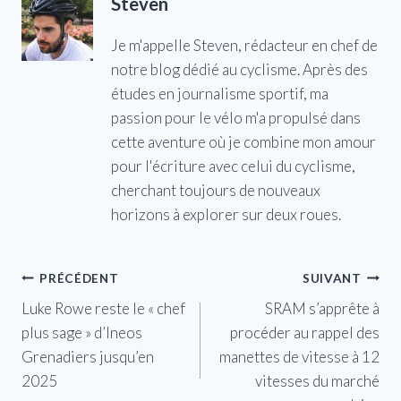
Steven
Je m'appelle Steven, rédacteur en chef de
notre blog dédié au cyclisme. Après des
études en journalisme sportif, ma
passion pour le vélo m'a propulsé dans
cette aventure où je combine mon amour
pour l'écriture avec celui du cyclisme,
cherchant toujours de nouveaux
horizons à explorer sur deux roues.
Navigation
PRÉCÉDENT
SUIVANT
Luke Rowe reste le « chef
SRAM s’apprête à
de
plus sage » d’Ineos
procéder au rappel des
l’article
Grenadiers jusqu’en
manettes de vitesse à 12
2025
vitesses du marché