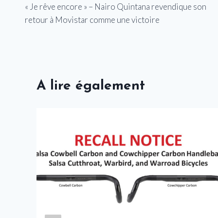
« Je rêve encore » – Nairo Quintana revendique son
de
retour à Movistar comme une victoire
l’article
A lire également