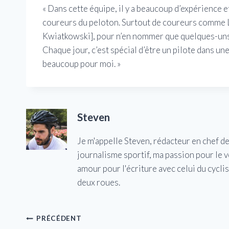
« Dans cette équipe, il y a beaucoup d’expérience 
coureurs du peloton. Surtout de coureurs comme 
Kwiatkowski], pour n’en nommer que quelques-uns, 
Chaque jour, c’est spécial d’être un pilote dans un
beaucoup pour moi. »
Steven
Je m'appelle Steven, rédacteur en chef d
journalisme sportif, ma passion pour le 
amour pour l'écriture avec celui du cycl
deux roues.
Navigation
PRÉCÉDENT