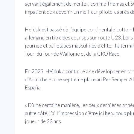
servant également de mentor, comme Thomas et Sw
impatient de « devenir un meilleur pilote ». après 
Heiduk est passé de l’équipe continentale Lotto –
allemand en titre des courses sur route U23. Lors
journée et par étapes masculines d’élite, il a ter
Tour, du Tour de Wallonie et de la CRO Race.
En 2023, Heiduk a continué à se développer en tan
d’Autriche et une septième place au Per Semper Alf
España.
« D’une certaine manière, les deux dernières année
autre côté, j’ai l’impression d’être ici beaucoup pl
joueur de 23 ans.