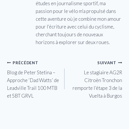
études en journalisme sportif, ma
passion pour le vélo m'a propulsé dans
cette aventure où je combine mon amour
pour l'écriture avec celui du cyclisme,
cherchant toujours de nouveaux
horizons à explorer sur deux roues.
Navigation
PRÉCÉDENT
SUIVANT
Blog de Peter Stetina –
Le stagiaire AG2R
de
Approche ‘Dad Watts’ de
Citroën Tronchon
l’article
Leadville Trail 100 MTB
remporte l’étape 3 de la
et SBT GRVL
Vuelta à Burgos