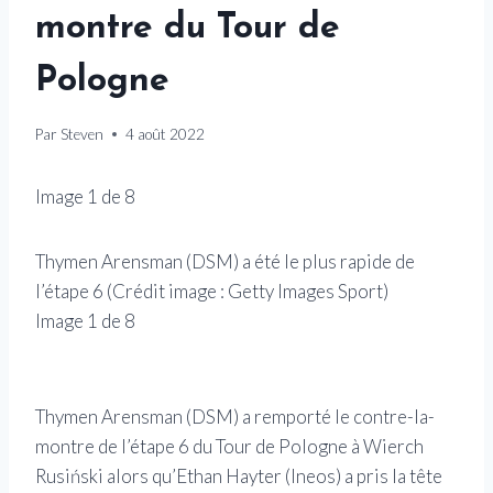
montre du Tour de
Pologne
Par
Steven
4 août 2022
Image
1
de
8
Thymen Arensman (DSM) a été le plus rapide de
Etha
l’étape 6
(Crédit image :
Getty Images Sport
)
cour
Image
1
de
8
imag
Ima
Thymen Arensman (DSM) a remporté le contre-la-
montre de l’étape 6 du Tour de Pologne à Wierch
Rusiński alors qu’Ethan Hayter (Ineos) a pris la tête