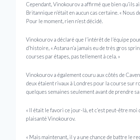
Cependant, Vinokourov a affirmé que bien qu’ils ai
Britannique n’était en aucun cas certaine. « Nous de
Pour le moment, rien n’est décidé.
Vinokourov a déclaré que l’intérêt de l’équipe pour
d’histoire, « Astana n’a jamais eu de très gros sp
courses par étapes, pas tellement à cela. »
Vinokourov a également couru aux côtés de Cavend
deux étaient rivaux à Londres pour la course sur
quelques semaines seulement avant de prendre sa 
« Il était le favori ce jour-là, et c’est peut-être mo
plaisanté Vinokourov.
« Mais maintenant, il y a une chance de battre le re