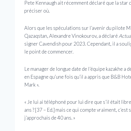
Pete Kennaugh ait récemment déclaré que la star du
préciser où.
Alors que les spéculations sur l’avenir du pilote 
Qazaqstan, Alexandre Vinokourov, a déclaré
Actua
signer Cavendish pour 2023. Cependant, il a souli
le point de commencer.
Le manager de longue date de l’équipe kazakhe a d
en Espagne qu’une fois qu’il a appris que B&B Hotel
Mark ».
« Je lui ai téléphoné pour lui dire que s’il était lib
ans ? [37 – Ed.] mais ce qui compte vraiment, c’est 
j’approchais de 40 ans. »