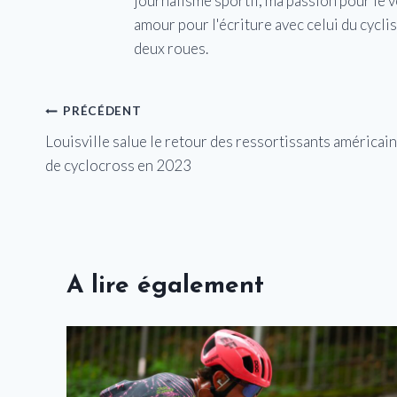
journalisme sportif, ma passion pour le 
amour pour l'écriture avec celui du cycl
deux roues.
Navigation
PRÉCÉDENT
Louisville salue le retour des ressortissants américai
de
de cyclocross en 2023
l’article
A lire également