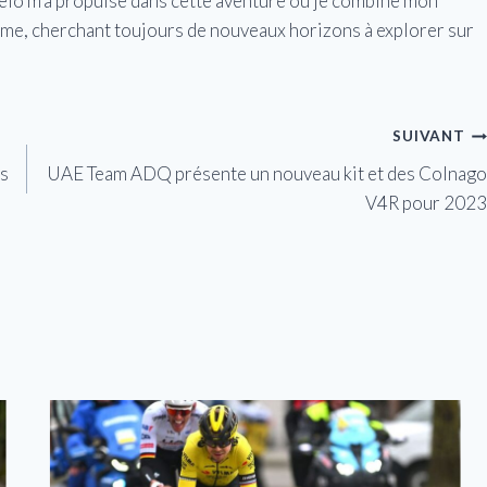
vélo m'a propulsé dans cette aventure où je combine mon
isme, cherchant toujours de nouveaux horizons à explorer sur
SUIVANT
ns
UAE Team ADQ présente un nouveau kit et des Colnago
V4R pour 2023