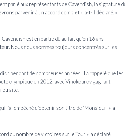
ent parlé aux représentants de Cavendish, la signature du
vrons parvenir à un accord complet », a-t-il déclaré. «
 Cavendish est en partie dû au fait qu’en 16 ans
rinteur. Nous nous sommes toujours concentrés sur les
ish pendant de nombreuses années. Il a rappelé que les
 route olympique en 2012, avec Vinokourov gagnant
retraite.
i qui l’ai empêché d’obtenir son titre de ‘Monsieur' », a
cord du nombre de victoires sur le Tour », a déclaré