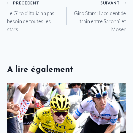
Navigation
PRÉCÉDENT
SUIVANT
Le Giro d'Italia n'a pas
Giro Stars: L'accident de
de
besoin de toutes les
train entre Saronni et
l’article
stars
Moser
A lire également