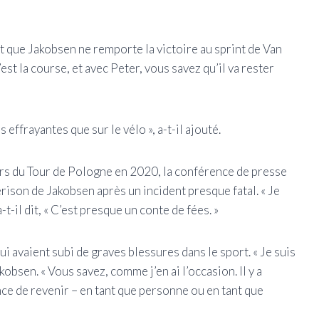
t que Jakobsen ne remporte la victoire au sprint de Van
st la course, et avec Peter, vous savez qu’il va rester
 effrayantes que sur le vélo », a-t-il ajouté.
ors du Tour de Pologne en 2020, la conférence de presse
érison de Jakobsen après un incident presque fatal. « Je
-t-il dit, « C’est presque un conte de fées. »
 avaient subi de graves blessures dans le sport. « Je suis
obsen. « Vous savez, comme j’en ai l’occasion. Il y a
nce de revenir – en tant que personne ou en tant que