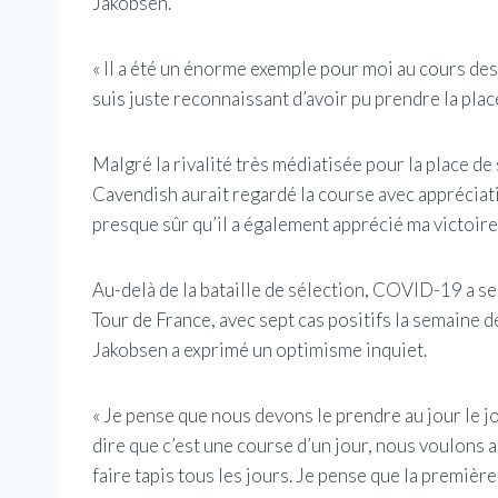
Jakobsen.
« Il a été un énorme exemple pour moi au cours des
suis juste reconnaissant d’avoir pu prendre la pla
Malgré la rivalité très médiatisée pour la place d
Cavendish aurait regardé la course avec appréciatio
presque sûr qu’il a également apprécié ma victoire 
Au-delà de la bataille de sélection, COVID-19 a s
Tour de France, avec sept cas positifs la semaine 
Jakobsen a exprimé un optimisme inquiet.
« Je pense que nous devons le prendre au jour le jour
dire que c’est une course d’un jour, nous voulons ar
faire tapis tous les jours. Je pense que la premièr