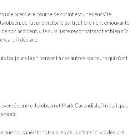
ns une première course de sprint est une réussite
Jakobsen, ce fut une victoire particulièrement émouvante
de son accident. « Je suis juste reconnaissant et bien sûr
», a-t-il déclaré.
is toujours là en pensant à ces autres coureurs qui n’ont
roversée entre Jakobsen et Mark Cavendish, il n’était pas
la mode.
e que nous méritons tous les deux d’être ici », a déclaré