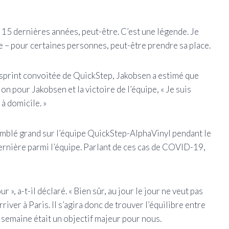
 15 dernières années, peut-être. C’est une légende. Je
ce – pour certaines personnes, peut-être prendre sa place.
e sprint convoitée de QuickStep, Jakobsen a estimé que
n pour Jakobsen et la victoire de l’équipe, « Je suis
à domicile. »
emblé grand sur l’équipe QuickStep-AlphaVinyl pendant le
dernière parmi l’équipe. Parlant de ces cas de COVID-19,
 », a-t-il déclaré. « Bien sûr, au jour le jour ne veut pas
river à Paris. Il s’agira donc de trouver l’équilibre entre
e semaine était un objectif majeur pour nous.