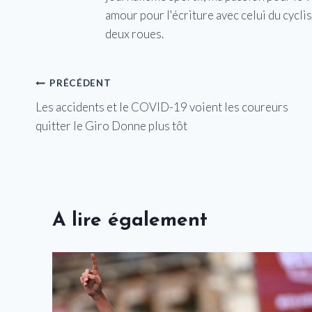
amour pour l'écriture avec celui du cycl
deux roues.
Navigation
PRÉCÉDENT
Les accidents et le COVID-19 voient les coureurs
de
quitter le Giro Donne plus tôt
l’article
A lire également