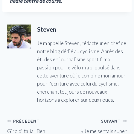
dédié
centre de course.
Steven
Je m'appelle Steven, rédacteur en chef de
notre blog dédié au cyclisme. Après des
études en journalisme sportif, ma
passion pour le vélo m'a propulsé dans
cette aventure où je combine mon amour
pour l'écriture avec celui du cyclisme,
cherchant toujours de nouveaux
horizons à explorer sur deux roues.
Navigation
PRÉCÉDENT
SUIVANT
Giro d'Italia : Ben
« Je me sentais super