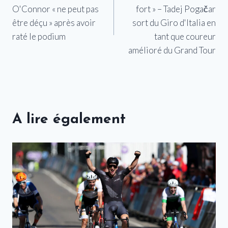
de
O'Connor « ne peut pas
fort » – Tadej Pogačar
l’article
être déçu » après avoir
sort du Giro d'Italia en
raté le podium
tant que coureur
amélioré du Grand Tour
A lire également