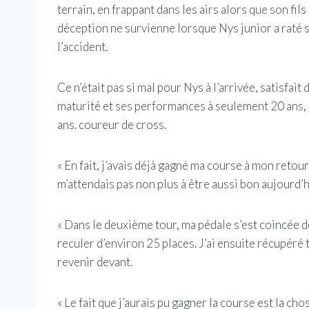
terrain, en frappant dans les airs alors que son fil
déception ne survienne lorsque Nys junior a raté 
l’accident.
Ce n’était pas si mal pour Nys à l’arrivée, satisfai
maturité et ses performances à seulement 20 ans, 
ans. coureur de cross.
« En fait, j’avais déjà gagné ma course à mon retour »
m’attendais pas non plus à être aussi bon aujourd’
« Dans le deuxième tour, ma pédale s’est coincée der
reculer d’environ 25 places. J’ai ensuite récupéré t
revenir devant.
« Le fait que j’aurais pu gagner la course est la cho