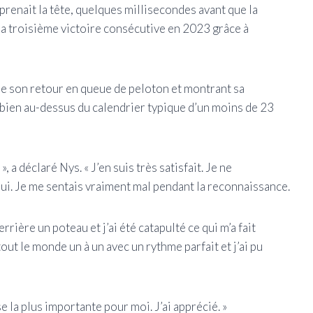
s prenait la tête, quelques millisecondes avant que la
sa troisième victoire consécutive en 2023 grâce à
t de son retour en queue de peloton et montrant sa
bien au-dessus du calendrier typique d’un moins de 23
, a déclaré Nys. « J’en suis très satisfait. Je ne
hui. Je me sentais vraiment mal pendant la reconnaissance.
rière un poteau et j’ai été catapulté ce qui m’a fait
out le monde un à un avec un rythme parfait et j’ai pu
se la plus importante pour moi. J’ai apprécié. »