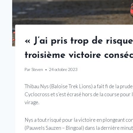
« J’ai pris trop de risq
troisième victoire consé
Par
Steven
24 octobre 2023
Thibau Nys (Baloise Trek Lions) a fait fi de la pru
Cyclocross et s’est écrasé hors de la course pour l
virage.
Nys a tout risqué pour la victoire en plongeant con
(Pauwels Sauzen – Bingoal) dans la dernière minute