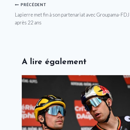
Navigation
PRÉCÉDENT
Lapierre met fin à son partenariat avec Groupama-FDJ
de
après 22 ans
l’article
A lire également