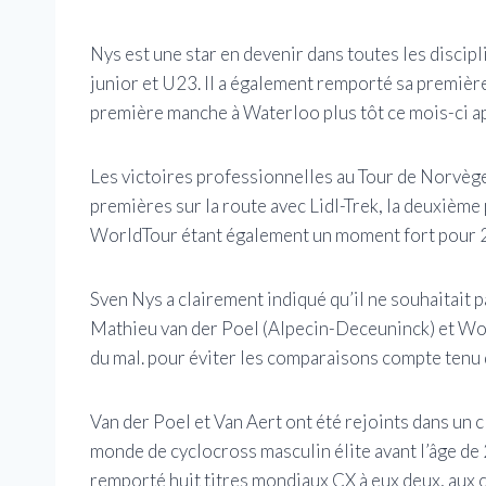
Nys est une star en devenir dans toutes les disci
junior et U23. Il a également remporté sa première
première manche à Waterloo plus tôt ce mois-ci a
Les victoires professionnelles au Tour de Norvèg
premières sur la route avec Lidl-Trek, la deuxième
WorldTour étant également un moment fort pour 
Sven Nys a clairement indiqué qu’il ne souhaitait p
Mathieu van der Poel (Alpecin-Deceuninck) et Wou
du mal. pour éviter les comparaisons compte tenu d
Van der Poel et Van Aert ont été rejoints dans un
monde de cyclocross masculin élite avant l’âge de
remporté huit titres mondiaux CX à eux deux, aux c