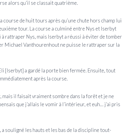
urse alors qu’il se classait quatrième.
la course de huit tours après qu’une chute hors champ lui
deuxième tour. La course a culminé entre Nys et Iserbyt
i à rattraper Nys, mais Iserbyt a réussi à éviter de tomber
r Michael Vanthourenhout ne puisse le rattraper sur la
 Eli [Iserbyt] a gardé la porte bien fermée. Ensuite, tout
 immédiatement après la course.
r, mais il faisait vraiment sombre dans la forêt et je ne
sais que j’allais le vomir à l’intérieur, et euh… j’ai pris
 souligné les hauts et les bas de la discipline tout-