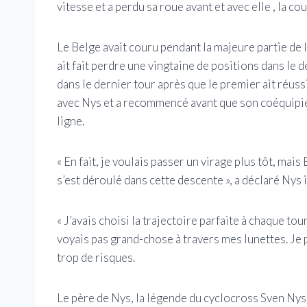
vitesse et a perdu sa roue avant et avec elle , la co
Le Belge avait couru pendant la majeure partie de 
ait fait perdre une vingtaine de positions dans le 
dans le dernier tour après que le premier ait réuss
avec Nys et a recommencé avant que son coéquipie
ligne.
« En fait, je voulais passer un virage plus tôt, mais
s’est déroulé dans cette descente », a déclaré Nys
« J’avais choisi la trajectoire parfaite à chaque tou
voyais pas grand-chose à travers mes lunettes. Je pen
trop de risques.
Le père de Nys, la légende du cyclocross Sven Nys, a