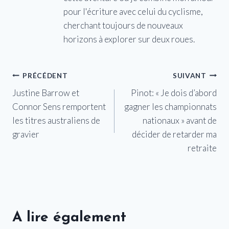
pour l'écriture avec celui du cyclisme,
cherchant toujours de nouveaux
horizons à explorer sur deux roues.
Navigation
PRÉCÉDENT
SUIVANT
Justine Barrow et
Pinot: « Je dois d’abord
de
Connor Sens remportent
gagner les championnats
l’article
les titres australiens de
nationaux » avant de
gravier
décider de retarder ma
retraite
A lire également