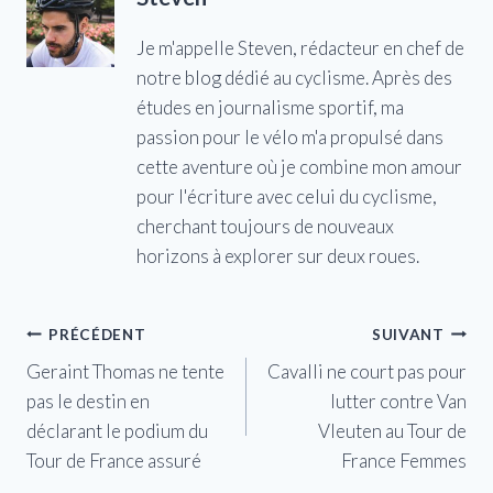
Je m'appelle Steven, rédacteur en chef de
notre blog dédié au cyclisme. Après des
études en journalisme sportif, ma
passion pour le vélo m'a propulsé dans
cette aventure où je combine mon amour
pour l'écriture avec celui du cyclisme,
cherchant toujours de nouveaux
horizons à explorer sur deux roues.
Navigation
PRÉCÉDENT
SUIVANT
Geraint Thomas ne tente
Cavalli ne court pas pour
de
pas le destin en
lutter contre Van
l’article
déclarant le podium du
Vleuten au Tour de
Tour de France assuré
France Femmes