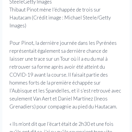
Thibaut Pinot mène l’échappée de trois sur
Hautacam
(Crédit image : Michael Steele/Getty
Images)
Pour Pinot, la dernière journée dans les Pyrénées
représentait également sa dernière chance de
laisser une trace sur un Tour où il a eu du mal à
retrouver sa forme après avoir été atteint du
COVID-19 avant la course. Il faisait partie des
hommes forts de la première échappée sur
l’Aubisque et les Spandelles, et il s’est retrouvé avec
seulement Van Aert et Daniel Martínez (Ineos
Grenadiers) pour compagnie au pied du Hautacam.
« Ils m’ont dit que l’écart était de 2h30 et une fois
qu’ils ont dit ça, j’ai su qu’ils revenaient trop vite,