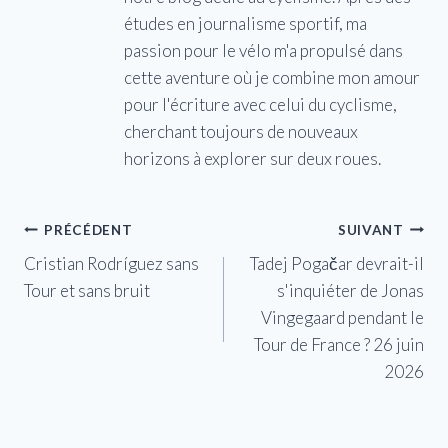
études en journalisme sportif, ma
passion pour le vélo m'a propulsé dans
cette aventure où je combine mon amour
pour l'écriture avec celui du cyclisme,
cherchant toujours de nouveaux
horizons à explorer sur deux roues.
Navigation
PRÉCÉDENT
SUIVANT
Cristian Rodríguez sans
Tadej Pogačar devrait-il
de
Tour et sans bruit
s'inquiéter de Jonas
l’article
Vingegaard pendant le
Tour de France ? 26 juin
2026