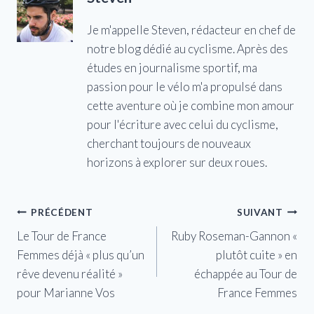
Je m'appelle Steven, rédacteur en chef de
notre blog dédié au cyclisme. Après des
études en journalisme sportif, ma
passion pour le vélo m'a propulsé dans
cette aventure où je combine mon amour
pour l'écriture avec celui du cyclisme,
cherchant toujours de nouveaux
horizons à explorer sur deux roues.
Navigation
PRÉCÉDENT
SUIVANT
Le Tour de France
Ruby Roseman-Gannon «
de
Femmes déjà « plus qu’un
plutôt cuite » en
l’article
rêve devenu réalité »
échappée au Tour de
pour Marianne Vos
France Femmes