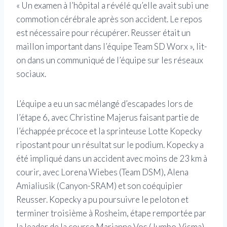
« Un examen à l’hôpital a révélé qu’elle avait subi une
commotion cérébrale après son accident. Le repos
est nécessaire pour récupérer. Reusser était un
maillon important dans l’équipe Team SD Worx », lit-
on dans un communiqué de l’équipe sur les réseaux
sociaux.
L’équipe a eu un sac mélangé d’escapades lors de
l’étape 6, avec Christine Majerus faisant partie de
l’échappée précoce et la sprinteuse Lotte Kopecky
ripostant pour un résultat sur le podium. Kopecky a
été impliqué dans un accident avec moins de 23 km à
courir, avec Lorena Wiebes (Team DSM), Alena
Amialiusik (Canyon-SRAM) et son coéquipier
Reusser. Kopecky a pu poursuivre le peloton et
terminer troisième à Rosheim, étape remportée par
la leader de la course Marianne Vos (Jumbo-Visma).