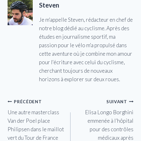
Steven
Je m'appelle Steven, rédacteur en chef de
notre blog dédié au cyclisme. Après des
études en journalisme sportif, ma
passion pour le vélo m'a propulsé dans
cette aventure où je combine mon amour
pour l'écriture avec celui du cyclisme,
cherchant toujours de nouveaux
horizons à explorer sur deux roues.
Navigation
PRÉCÉDENT
SUIVANT
Une autre masterclass
Elisa Longo Borghini
de
Van der Poel place
emmenée à l’hôpital
l’article
Philipsen dans le maillot
pour des contrôles
vert du Tour de France
médicaux après