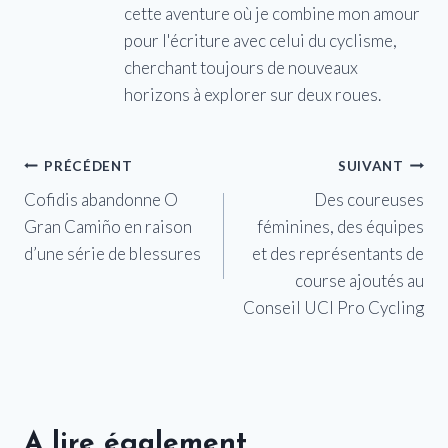
cette aventure où je combine mon amour
pour l'écriture avec celui du cyclisme,
cherchant toujours de nouveaux
horizons à explorer sur deux roues.
Navigation
PRÉCÉDENT
SUIVANT
Cofidis abandonne O
Des coureuses
de
Gran Camiño en raison
féminines, des équipes
l’article
d’une série de blessures
et des représentants de
course ajoutés au
Conseil UCI Pro Cycling
A lire également