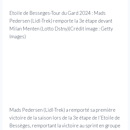
Etoile de Besseges-Tour du Gard 2024 : Mads
Pedersen (Lidl-Trek) remporte la 3e étape devant
Milan Menten (Lotto Dstny)
(Crédit image : Getty
Images)
Mads
Poin
Bes
Ima
Mads Pedersen (Lidl-Trek) a remporté sa première
victoire de la saison lors de la 3e étape de l’Etoile de
Bessèges, remportant la victoire au sprint en groupe