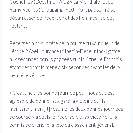
Cosnefroy (Decathlon AG2R La Mondiale) et de
Rémy Rochas (Groupama-FDJ) n’ont pas suffi à se
débarrasser de Pedersen et des hommes rapides
restants.
Pedersen a pris la tête de la course au vainqueur de
l’étape 2 Axel Laurance (Alpecin-Deceuninck) grâce
aux secondes bonus gagnées sur la ligne, le Français
étant désormais mené à six secondes avant les deux
dernières étapes.
« C’est une très bonne journée pour nous et c’est
agréable de donner aux gars la victoire qu’ils
méritaient hier. [It] résume les deux bonnes journées
de course », a déclaré Pedersen, et sa victoire lui a
permis de prendre la tête du classement général.