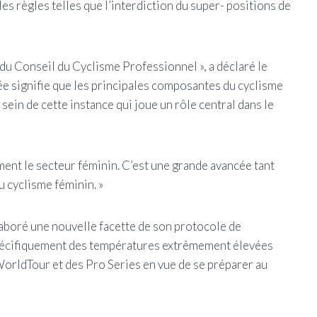
les règles telles que l’interdiction du super- positions de
u Conseil du Cyclisme Professionnel », a déclaré le
vée signifie que les principales composantes du cyclisme
ein de cette instance qui joue un rôle central dans le
ent le secteur féminin. C’est une grande avancée tant
 cyclisme féminin. »
laboré une nouvelle facette de son protocole de
pécifiquement des températures extrêmement élevées
rldTour et des Pro Series en vue de se préparer au