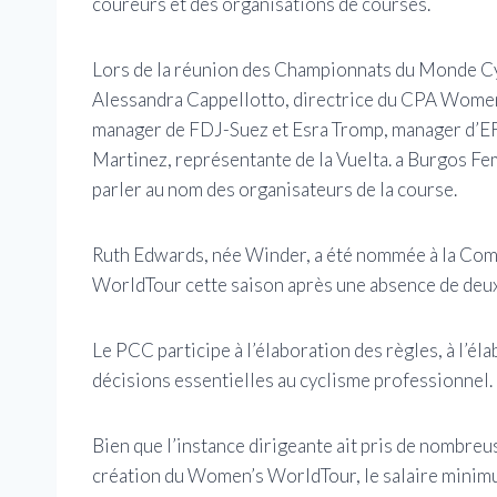
coureurs et des organisations de courses.
Lors de la réunion des Championnats du Monde Cy
Alessandra Cappellotto, directrice du CPA Women
manager de FDJ-Suez et Esra Tromp, manager d’EF
Martinez, représentante de la Vuelta. a Burgos 
parler au nom des organisateurs de la course.
Ruth Edwards, née Winder, a été nommée à la Comm
WorldTour cette saison après une absence de de
Le PCC participe à l’élaboration des règles, à l’él
décisions essentielles au cyclisme professionnel.
Bien que l’instance dirigeante ait pris de nombreu
création du Women’s WorldTour, le salaire minimu