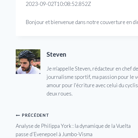
2023-09-02T10:08:52.852Z
Bonjour et bienvenue dans notre couverture en dire
Steven
Je m'appelle Steven, rédacteur en chef d
journalisme sportif, ma passion pour le 
amour pour l'écriture avec celui du cycl
deux roues.
Navigation
PRÉCÉDENT
Analyse de Philippa York : la dynamique de la Vuelta
de
passe d’Evenepoel à Jumbo-Visma