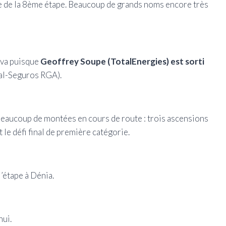
he de la 8ème étape. Beaucoup de grands noms encore très
liva puisque
Geoffrey Soupe (TotalEnergies) est sorti
ral-Seguros RGA).
beaucoup de montées en cours de route : trois ascensions
le défi final de première catégorie.
l’étape à Dénia.
hui.