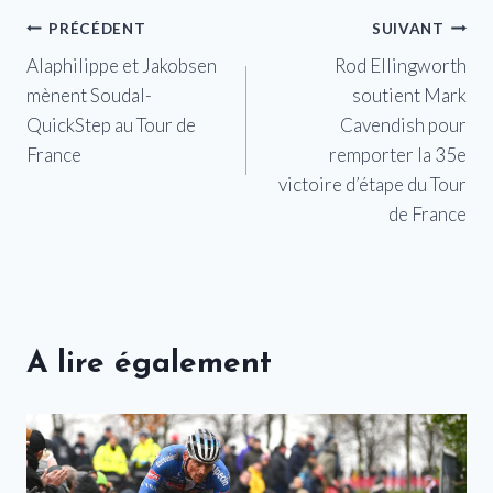
Navigation
PRÉCÉDENT
SUIVANT
Alaphilippe et Jakobsen
Rod Ellingworth
de
mènent Soudal-
soutient Mark
l’article
QuickStep au Tour de
Cavendish pour
France
remporter la 35e
victoire d’étape du Tour
de France
A lire également