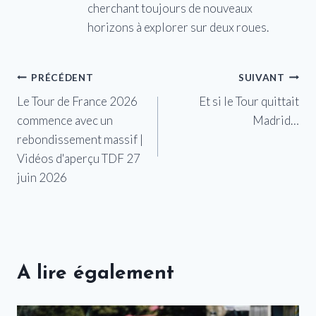
cherchant toujours de nouveaux
horizons à explorer sur deux roues.
Navigation
PRÉCÉDENT
SUIVANT
Le Tour de France 2026
Et si le Tour quittait
de
commence avec un
Madrid…
l’article
rebondissement massif |
Vidéos d'aperçu TDF 27
juin 2026
A lire également