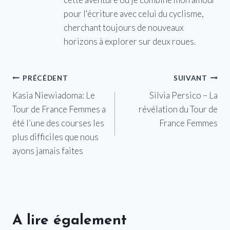
pour l'écriture avec celui du cyclisme,
cherchant toujours de nouveaux
horizons à explorer sur deux roues.
Navigation
PRÉCÉDENT
SUIVANT
Kasia Niewiadoma: Le
Silvia Persico – La
de
Tour de France Femmes a
révélation du Tour de
l’article
été l’une des courses les
France Femmes
plus difficiles que nous
ayons jamais faites
A lire également