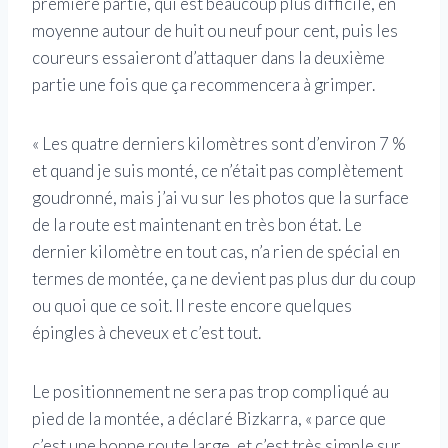
première partie, qui est beaucoup plus difficile, en
moyenne autour de huit ou neuf pour cent, puis les
coureurs essaieront d’attaquer dans la deuxième
partie une fois que ça recommencera à grimper.
« Les quatre derniers kilomètres sont d’environ 7 %
et quand je suis monté, ce n’était pas complètement
goudronné, mais j’ai vu sur les photos que la surface
de la route est maintenant en très bon état. Le
dernier kilomètre en tout cas, n’a rien de spécial en
termes de montée, ça ne devient pas plus dur du coup
ou quoi que ce soit. Il reste encore quelques
épingles à cheveux et c’est tout.
Le positionnement ne sera pas trop compliqué au
pied de la montée, a déclaré Bizkarra, « parce que
c’est une bonne route large, et c’est très simple sur