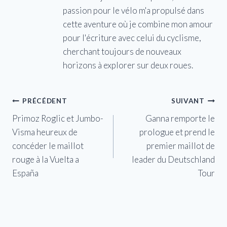
passion pour le vélo m'a propulsé dans
cette aventure où je combine mon amour
pour l'écriture avec celui du cyclisme,
cherchant toujours de nouveaux
horizons à explorer sur deux roues.
Navigation
PRÉCÉDENT
SUIVANT
Primoz Roglic et Jumbo-
Ganna remporte le
de
Visma heureux de
prologue et prend le
l’article
concéder le maillot
premier maillot de
rouge à la Vuelta a
leader du Deutschland
España
Tour