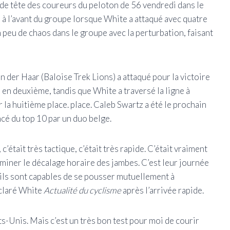
e de tête des coureurs du peloton de 56 vendredi dans le
 à l’avant du groupe lorsque White a attaqué avec quatre
un peu de chaos dans le groupe avec la perturbation, faisant
n der Haar (Baloise Trek Lions) a attaqué pour la victoire
n deuxième, tandis que White a traversé la ligne à
 la huitième place. place. Caleb Swartz a été le prochain
ncé du top 10 par un duo belge.
c’était très tactique, c’était très rapide. C’était vraiment
iner le décalage horaire des jambes. C’est leur journée
, ils sont capables de se pousser mutuellement à
éclaré White
Actualité du cyclisme
après l’arrivée rapide.
ts-Unis. Mais c’est un très bon test pour moi de courir