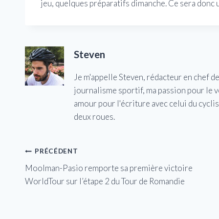
jeu, quelques préparatifs dimanche. Ce sera donc un
Steven
Je m'appelle Steven, rédacteur en chef d
journalisme sportif, ma passion pour le 
amour pour l'écriture avec celui du cycl
deux roues.
Navigation
PRÉCÉDENT
Moolman-Pasio remporte sa première victoire
de
WorldTour sur l’étape 2 du Tour de Romandie
l’article