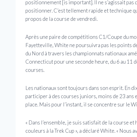
positionnement [is important]. Il ne s’agissait pas de
positionner. C’est tellement rapide et technique q
propos de la course de vendredi.
Après une paire de compétitions C1/Coupe du mon
Fayetteville, White ne poursuivra pas les points
du Nord à travers les championnats nationaux amér
Connecticut pour une seconde heure, du 6 au 11 dé
courses.
Les nationaux sont toujours dans son esprit. En d
participer à des courses juniors, moins de 23 ans et
place. Mais pour l’instant, il se concentre sur le W
« Dans l’ensemble, je suis satisfait de la course e
couleurs à la Trek Cup », a déclaré White. « Nous 