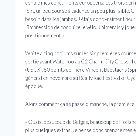
contre mes concurrents européens. Les trois derniè
lent, un peu course à cadence un peu plus faible. C’
besoin dans les jambes. J’étais donc vraiment heur
l’impression de conduire le vélo. J’aimerais y joue
positionnement. »
White a cinq podiums sur les six premières courses
sortie avant Waterloo au C2 Charm City Cross. Il 
(USCX), 50 points derrière Vincent Baestaens (Spi
général en novembre au Really Rad Festival of Cycl
époque.
Alors comment ça se passe dimanche, la première
« Ouais, beaucoup de Belges, beaucoup de Hollandai
plus quelques extras. Je pense donc prendre mes ex