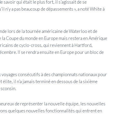
 savoir qui était le plus fort, il s’agissait de se
u’il n’y a pas beaucoup de dépassements », a noté White à
de lors de la tournée américaine de Waterloo et de
 de la Coupe du monde en Europe mais restera en Amérique
icains de cyclo-cross, qui reviennent à Hartford,
cembre. Il se rendra ensuite en Europe pour un bloc de
ix voyages consécutifs à des championnats nationaux pour
 élite, il n’a jamais terminé en dessous de la sixième
isconsin.
t heureux de représenter la nouvelle équipe, les nouvelles
avons quelques nouvelles fonctionnalités qui entrent en