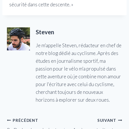
sécurité dans cette descente. »
Steven
Je m'appelle Steven, rédacteur en chef de
notre blog dédié au cyclisme. Après des
études en journalisme sportif, ma
passion pour le vélo m'a propulsé dans
cette aventure où je combine mon amour
pour l'écriture avec celui du cyclisme,
cherchant toujours de nouveaux
horizons à explorer sur deux roues.
Navigation
PRÉCÉDENT
SUIVANT