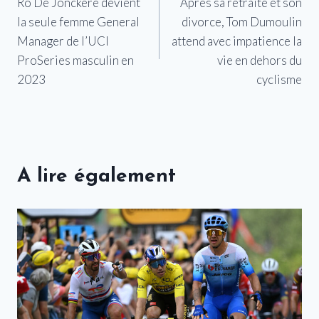
Ro De Jonckere devient
Après sa retraite et son
de
la seule femme General
divorce, Tom Dumoulin
l’article
Manager de l’UCI
attend avec impatience la
ProSeries masculin en
vie en dehors du
2023
cyclisme
A lire également