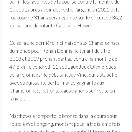
parmi les favorites de la course contre la montre du
10 août, après avoir décroché l’argent en 2022 et la
joueuse de 31 ans sera rejointe sur le circuit de 36,2
km par une débutante Georgina Howe.
Ce sera une dernière inclinaison aux Championnats
du monde pour Rohan Dennis, le tenant du titre
2018 et 2019 prenant part au contre-la-montre de
47,8 km le vendredi 11 août. aux Jeux Olympiques –
sera rejoint par le débutant Jay Vine, qui a stupéfié
avec sa puissante performance gagnante aux
Championnats nationaux australiens sur route en
janvier.
Matthews a remporté le bronze dans la course sur
route à Wollongong, montant pour la troisième fois
sur le podium de la course sur route élite masculine,