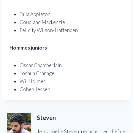
Talia Appleton
Coupland Mackenzie
Felicity Wilson-Haffenden
Hommes juniors
Oscar Chamberlain
Joshua Cranage
Wil Holmes
Cohen Jessen
Steven
Je m'appelle Steven, rédacteur en chef de