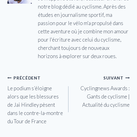
notre blog dédié au cyclisme. Après des
études en journalisme sportif, ma
passion pour le vélo m'a propulsé dans
cette aventure où je combine mon amour
pour l'écriture avec celui du cyclisme,
cherchant toujours de nouveaux
horizons à explorer sur deux roues.
Navigation
PRÉCÉDENT
SUIVANT
Le podium s’éloigne
Cyclingnews Awards :
de
alors que les blessures
Gants de cyclisme |
l’article
de Jai Hindley pèsent
Actualité du cyclisme
dans le contre-la-montre
du Tour de France