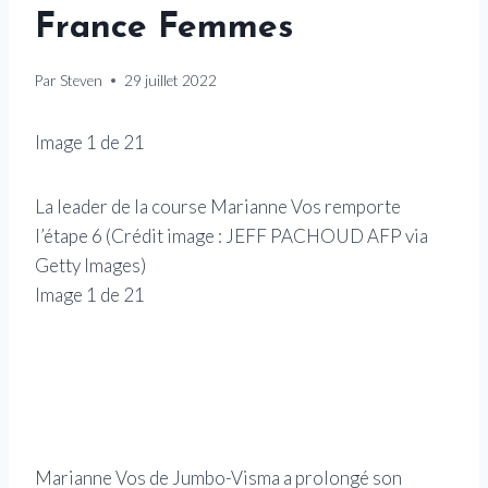
France Femmes
Par
Steven
29 juillet 2022
Image
1
de
21
La leader de la course Marianne Vos remporte
La g
l’étape 6
(Crédit image :
JEFF PACHOUD AFP via
Vism
Getty Images
)
imag
Image
1
de
21
Ima
Marianne Vos de Jumbo-Visma a prolongé son