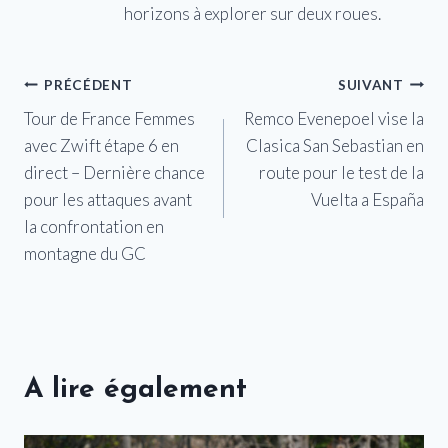
horizons à explorer sur deux roues.
Navigation
PRÉCÉDENT
SUIVANT
Tour de France Femmes
Remco Evenepoel vise la
de
avec Zwift étape 6 en
Clasica San Sebastian en
l’article
direct – Dernière chance
route pour le test de la
pour les attaques avant
Vuelta a España
la confrontation en
montagne du GC
A lire également