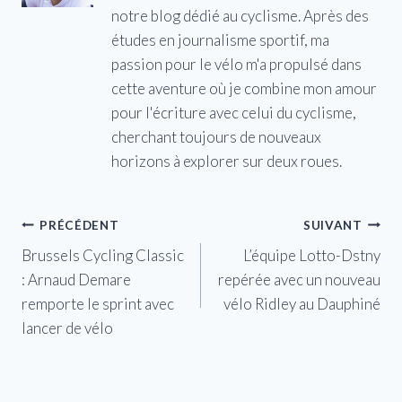
notre blog dédié au cyclisme. Après des
études en journalisme sportif, ma
passion pour le vélo m'a propulsé dans
cette aventure où je combine mon amour
pour l'écriture avec celui du cyclisme,
cherchant toujours de nouveaux
horizons à explorer sur deux roues.
Navigation
PRÉCÉDENT
SUIVANT
Brussels Cycling Classic
L’équipe Lotto-Dstny
de
: Arnaud Demare
repérée avec un nouveau
l’article
remporte le sprint avec
vélo Ridley au Dauphiné
lancer de vélo