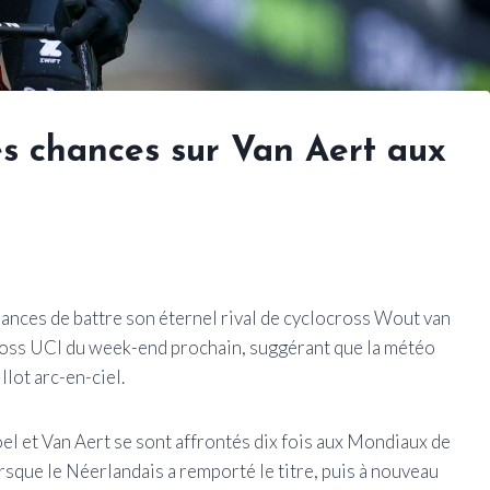
s chances sur Van Aert aux
hances de battre son éternel rival de cyclocross Wout van
oss UCI du week-end prochain, suggérant que la météo
llot arc-en-ciel.
l et Van Aert se sont affrontés dix fois aux Mondiaux de
rsque le Néerlandais a remporté le titre, puis à nouveau