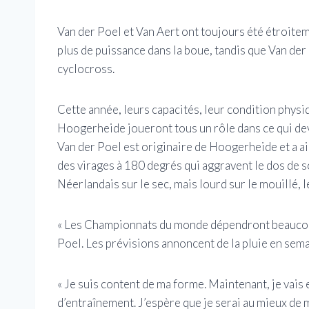
Van der Poel et Van Aert ont toujours été étroitem
plus de puissance dans la boue, tandis que Van de
cyclocross.
Cette année, leurs capacités, leur condition physi
Hoogerheide joueront tous un rôle dans ce qui dev
Van der Poel est originaire de Hoogerheide et a 
des virages à 180 degrés qui aggravent le dos de so
Néerlandais sur le sec, mais lourd sur le mouillé, l
« Les Championnats du monde dépendront beaucoup
Poel. Les prévisions annoncent de la pluie en sem
« Je suis content de ma forme. Maintenant, je vais
d’entraînement. J’espère que je serai au mieux de