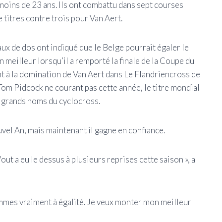
moins de 23 ans. Ils ont combattu dans sept courses
 titres contre trois pour Van Aert.
ux de dos ont indiqué que le Belge pourrait égaler le
 meilleur lorsqu’il a remporté la finale de la Coupe du
 à la domination de Van Aert dans Le Flandriencross de
m Pidcock ne courant pas cette année, le titre mondial
s grands noms du cyclocross.
vel An, mais maintenant il gagne en confiance.
 a eu le dessus à plusieurs reprises cette saison », a
ommes vraiment à égalité. Je veux monter mon meilleur