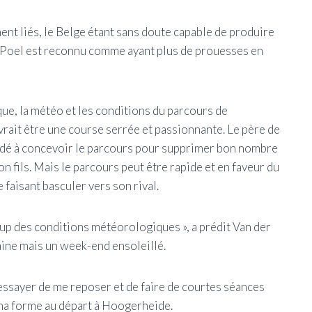
ent liés, le Belge étant sans doute capable de produire
r Poel est reconnu comme ayant plus de prouesses en
que, la météo et les conditions du parcours de
rait être une course serrée et passionnante. Le père de
aidé à concevoir le parcours pour supprimer bon nombre
n fils. Mais le parcours peut être rapide et en faveur du
e faisant basculer vers son rival.
 des conditions météorologiques », a prédit Van der
aine mais un week-end ensoleillé.
 essayer de me reposer et de faire de courtes séances
 ma forme au départ à Hoogerheide.