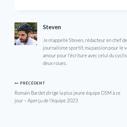
Steven
Je m'appelle Steven, rédacteur en chef d
journalisme sportif, ma passion pour le 
amour pour l'écriture avec celui du cycl
deux roues.
Navigation
PRÉCÉDENT
Romain Bardet dirige la plus jeune équipe DSM à ce
de
jour – Aperçu de l’équipe 2023
l’article