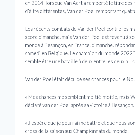
en 2014, lorsque Van Aert a remporté le titre des 
d’élite différentes, Van der Poel remportant quatre
Les récents combats de Van der Poel contre les ma
score dimanche, mais Van der Poel est revenu à son
monde à Besançon, en France, dimanche, répondant
samedi en Belgique. Le champion du monde 2022 To
semble être une bataille à deux entre les deux plu
Van der Poel était déçu de ses chances pour le Nou
« Mes chances me semblent moitié-moitié, mais Wout
déclaré van der Poel après sa victoire à Besançon.
« J’espère que je pourrai me battre et que nous s
cross de la saison aux Championnats du monde.