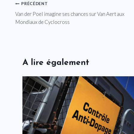
Navigation
PRÉCÉDENT
Van der Poel imagine ses chances sur Van Aert aux
de
Mondiaux de Cyclocross
l’article
A lire également