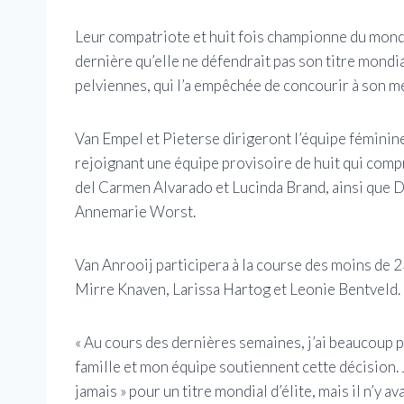
Leur compatriote et huit fois championne du mond
dernière qu’elle ne défendrait pas son titre mondi
pelviennes, qui l’a empêchée de concourir à son me
Van Empel et Pieterse dirigeront l’équipe féminine
rejoignant une équipe provisoire de huit qui com
del Carmen Alvarado et Lucinda Brand, ainsi que D
Annemarie Worst.
Van Anrooij participera à la course des moins de 23
Mirre Knaven, Larissa Hartog et Leonie Bentveld.
« Au cours des dernières semaines, j’ai beaucoup 
famille et mon équipe soutiennent cette décision. 
jamais » pour un titre mondial d’élite, mais il n’y a