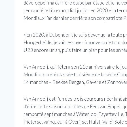
développer ma carrière étape par étape et je ne veu
remporté le titre mondial junior en 2020 et a ter
Mondiaux l’an dernier derrière son compatriote P
« En 2020, à Dubendorf, je suis devenue la toute
Hoogerheide, je vais essayer à nouveau de tout don
U23 encore un an, puis faire un plan pour les année
Van Anrooij, qui fêtera son 21e anniversaire le jo
Mondiaux, a été classée troisième de la série Cou
14 manches – Beekse Bergen, Gavere et Zonhove
Van Anrooij est l’un des trois coureurs néerlanda
d’élite cette saison aux côtés de Fem van Empel, 
remporté sept manches à Waterloo, Fayetteville, 
Pieterse, vainqueur à Overijse, Hulst, Val di Sole 