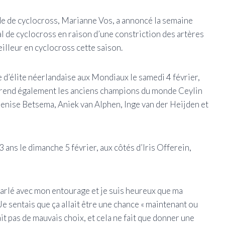
e de cyclocross, Marianne Vos, a annoncé la semaine
al de cyclocross en raison d’une constriction des artères
illeur en cyclocross cette saison.
 d’élite néerlandaise aux Mondiaux le samedi 4 février,
prend également les anciens champions du monde Ceylin
enise Betsema, Aniek van Alphen, Inge van der Heijden et
 ans le dimanche 5 février, aux côtés d’Iris Offerein,
parlé avec mon entourage et je suis heureux que ma
Je sentais que ça allait être une chance « maintenant ou
vait pas de mauvais choix, et cela ne fait que donner une