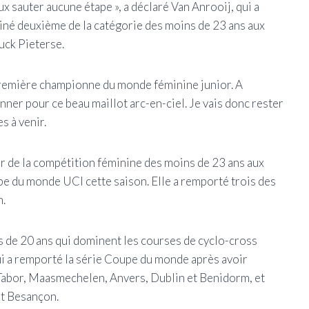
x sauter aucune étape », a déclaré Van Anrooij, qui a
miné deuxième de la catégorie des moins de 23 ans aux
uck Pieterse.
 première championne du monde féminine junior. A
ner pour ce beau maillot arc-en-ciel. Je vais donc rester
s à venir.
ur de la compétition féminine des moins de 23 ans aux
pe du monde UCI cette saison. Elle a remporté trois des
n.
is de 20 ans qui dominent les courses de cyclo-cross
qui a remporté la série Coupe du monde après avoir
Tabor, Maasmechelen, Anvers, Dublin et Benidorm, et
et Besançon.