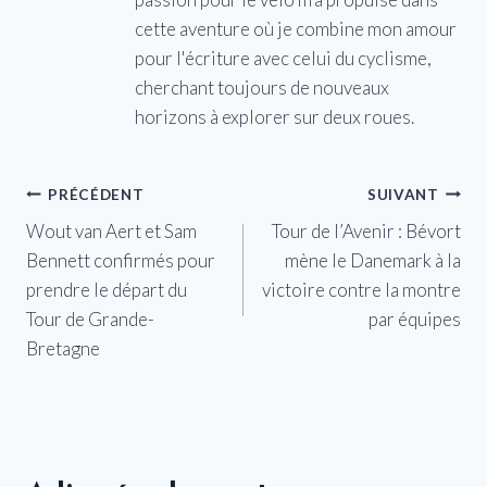
cette aventure où je combine mon amour
pour l'écriture avec celui du cyclisme,
cherchant toujours de nouveaux
horizons à explorer sur deux roues.
Navigation
PRÉCÉDENT
SUIVANT
Wout van Aert et Sam
Tour de l’Avenir : Bévort
de
Bennett confirmés pour
mène le Danemark à la
l’article
prendre le départ du
victoire contre la montre
Tour de Grande-
par équipes
Bretagne