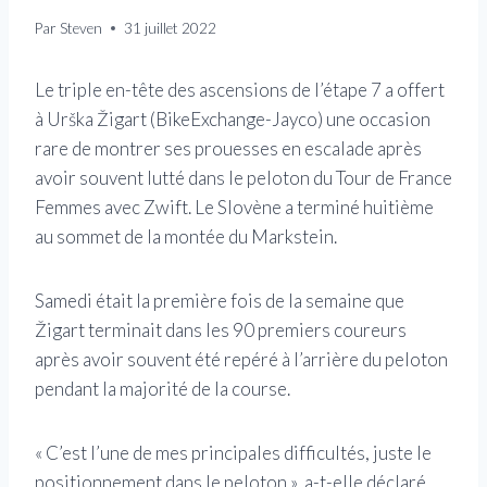
Par
Steven
31 juillet 2022
Le triple en-tête des ascensions de l’étape 7 a offert
à Urška Žigart (BikeExchange-Jayco) une occasion
rare de montrer ses prouesses en escalade après
avoir souvent lutté dans le peloton du Tour de France
Femmes avec Zwift. Le Slovène a terminé huitième
au sommet de la montée du Markstein.
Samedi était la première fois de la semaine que
Žigart terminait dans les 90 premiers coureurs
après avoir souvent été repéré à l’arrière du peloton
pendant la majorité de la course.
« C’est l’une de mes principales difficultés, juste le
positionnement dans le peloton », a-t-elle déclaré.