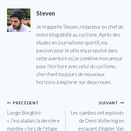
Steven
Je m'appelle Steven, rédacteur en chef de
notre blog dédié au cyclisme. Après des
études en journalisme sportif, ma
passion pour le vélo m'a propulsé dans
cette aventure où je combine mon amour
pour l'écriture avec celui du cyclisme,
cherchant toujours de nouveaux
horizons à explorer sur deux roues.
Navigation
PRÉCÉDENT
SUIVANT
Longo Borghini:
Les «jambes ont explosé»
de
« J’escaladais la dernière
de Demi Vollering en
l’article
montée » lors de l’étape
essayant d’égaler Van