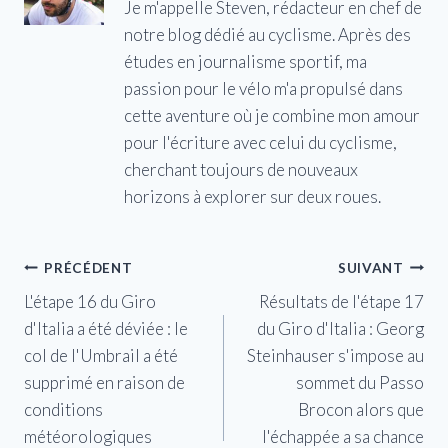
Je m'appelle Steven, rédacteur en chef de
notre blog dédié au cyclisme. Après des
études en journalisme sportif, ma
passion pour le vélo m'a propulsé dans
cette aventure où je combine mon amour
pour l'écriture avec celui du cyclisme,
cherchant toujours de nouveaux
horizons à explorer sur deux roues.
Navigation
PRÉCÉDENT
SUIVANT
L'étape 16 du Giro
Résultats de l'étape 17
de
d'Italia a été déviée : le
du Giro d'Italia : Georg
l’article
col de l'Umbrail a été
Steinhauser s'impose au
supprimé en raison de
sommet du Passo
conditions
Brocon alors que
météorologiques
l'échappée a sa chance