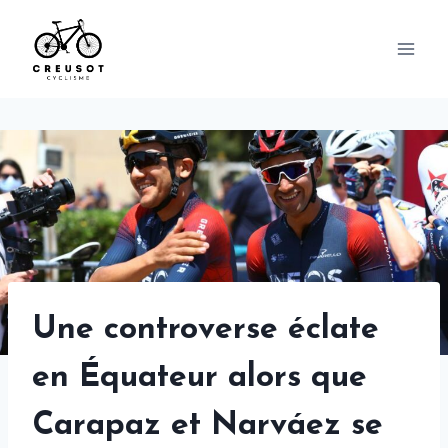
Skip
to
content
Une controverse éclate
en Équateur alors que
Carapaz et Narváez se