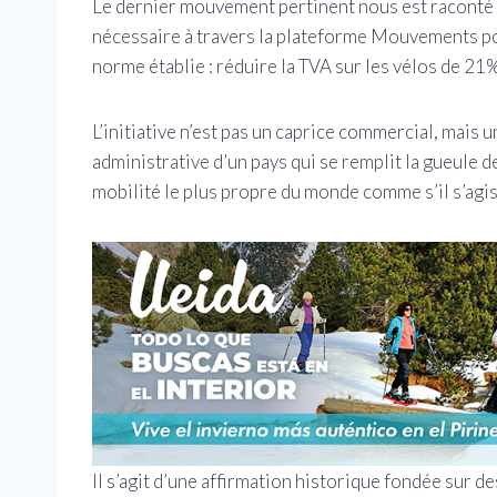
Le dernier mouvement pertinent nous est raconté p
nécessaire à travers la plateforme Mouvements pour
norme établie : réduire la TVA sur les vélos de 21
L’initiative n’est pas un caprice commercial, mais un
administrative d’un pays qui se remplit la gueule d
mobilité le plus propre du monde comme s’il s’agiss
Il s’agit d’une affirmation historique fondée sur d