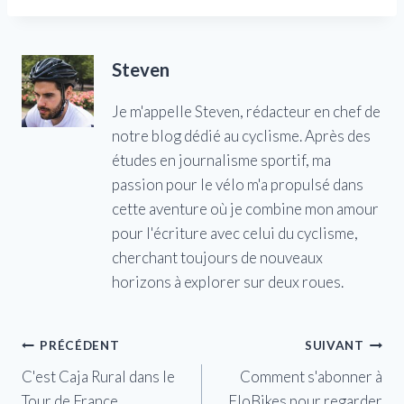
Steven
Je m'appelle Steven, rédacteur en chef de
notre blog dédié au cyclisme. Après des
études en journalisme sportif, ma
passion pour le vélo m'a propulsé dans
cette aventure où je combine mon amour
pour l'écriture avec celui du cyclisme,
cherchant toujours de nouveaux
horizons à explorer sur deux roues.
Navigation
PRÉCÉDENT
SUIVANT
C'est Caja Rural dans le
Comment s'abonner à
de
Tour de France
FloBikes pour regarder