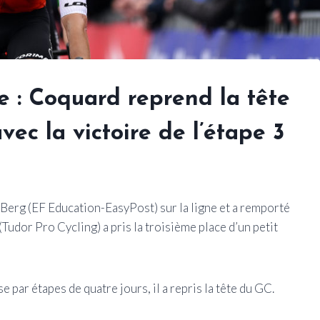
e : Coquard reprend la tête
ec la victoire de l’étape 3
Berg (EF Education-EasyPost) sur la ligne et a remporté
(Tudor Pro Cycling) a pris la troisième place d’un petit
 par étapes de quatre jours, il a repris la tête du GC.