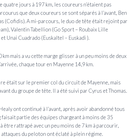
e quatre jours à 197 km, les coureurs n’étaient pas
arcourus que deux coureurs se sont séparés à l’avant, Ben
Cofidis). A mi-parcours, le duo de tête était rejoint par
m), Valentin Tabellion (Go Sport – Roubaix Lille
t Unai Cuadrado (Euskaltel – Euskadi ).
0 km mais a vu cette marge glisser à un peu moins de deux
 d’arrivée, chaque tour en Mayenne 14,9 km.
re était sur le premier col du circuit de Mayenne, mais
vant du groupe de tête. Il a été suivi par Cyrus et Thomas.
 Healy ont continué à l’avant, après avoir abandonné tous
faisait partie des équipes chargeant à moins de 35
à être rattrapé avec un peu moins de 7 km à parcourir,
s attaques du peloton ont éclaté à plein régime.