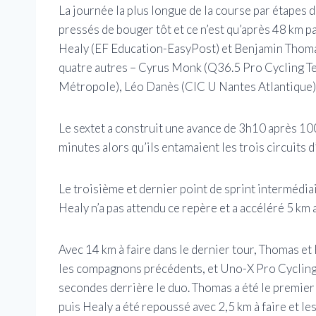
La journée la plus longue de la course par étapes d
pressés de bouger tôt et ce n’est qu’après 48 km p
Healy (EF Education-EasyPost) et Benjamin Thomas (
quatre autres – Cyrus Monk (Q36.5 Pro Cycling Tea
Métropole), Léo Danès (CIC U Nantes Atlantique) e
Le sextet a construit une avance de 3h10 après 10
minutes alors qu’ils entamaient les trois circuits
Le troisième et dernier point de sprint intermédiai
Healy n’a pas attendu ce repère et a accéléré 5 km a
Avec 14 km à faire dans le dernier tour, Thomas et
les compagnons précédents, et Uno-X Pro Cycling 
secondes derrière le duo. Thomas a été le premier 
puis Healy a été repoussé avec 2,5 km à faire et le