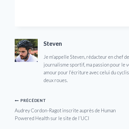
Steven
Je m'appelle Steven, rédacteur en chef d
journalisme sportif, ma passion pour le 
amour pour l'écriture avec celui du cycl
deux roues.
Navigation
PRÉCÉDENT
Audrey Cordon-Ragot inscrite auprès de Human
de
Powered Health sur le site de l’UCI
l’article