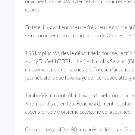
ouvraient la voie à Van Aert et Kooij pour répéter c
course.
En tête, il y avait encore une fois peu de chance q
se rapprocher que quiconque lors des étapes 1 et 
155 km plus tôt, dès le départ de la course, le tr
Harry Tanfield (TDT-Unibet) et Nícolas Sessler (Gl
classement des montagnes, s’efforçait d’accumuler
journée alors que l’avantage de l’échappée atteig
Jumbo-Visma contrôlait l’avant du peloton pour le
Kooij, tandis qu’en tête Fouché a dûment récolté
ascensions de troisième catégorie de la journée.
Ces montées – 40 et 80 km après le début de l’éta