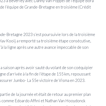
023 à Beverley avec Danny Van Poppel de l’équipe Bora
de l’équipe de Grande-Bretagne en troisième
(Crédit
Wout
de-Bretagne 2023 s’est poursuivie lors de la troisième
Olav Kooij a remporté sa troisième étape consécutive,
à la ligne après une autre avance impeccable de son
la saison après avoir sauté du volant de son coéquipier
ne d’arrivée à la fin de l’étape de 155 km, repoussant
assurer Jumbo- La 55e victoire de Visma en 2023.
artie de la journée et était de retour au premier plan
urs comme Edoardo Affini et Nathan Van Hooydonck