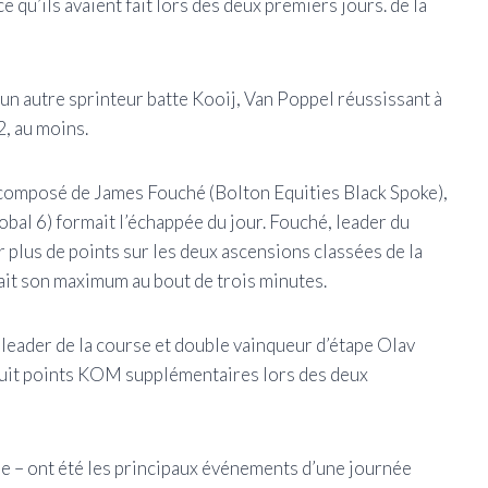
e qu’ils avaient fait lors des deux premiers jours. de la
u’un autre sprinteur batte Kooij, Van Poppel réussissant à
2, au moins.
io composé de James Fouché (Bolton Equities Black Spoke),
obal 6) formait l’échappée du jour. Fouché, leader du
 plus de points sur les deux ascensions classées de la
nait son maximum au bout de trois minutes.
 leader de la course et double vainqueur d’étape Olav
 huit points KOM supplémentaires lors des deux
pe – ont été les principaux événements d’une journée