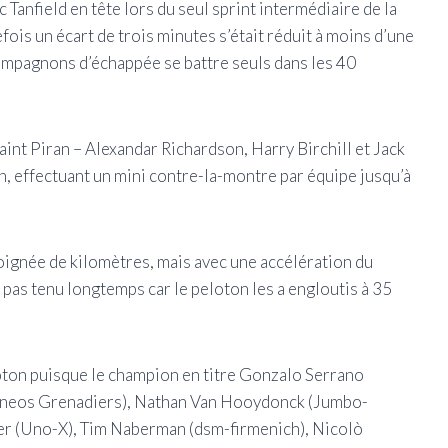
 Tanfield en tête lors du seul sprint intermédiaire de la
fois un écart de trois minutes s’était réduit à moins d’une
compagnons d’échappée se battre seuls dans les 40
aint Piran – Alexandar Richardson, Harry Birchill et Jack
n, effectuant un mini contre-la-montre par équipe jusqu’à
poignée de kilomètres, mais avec une accélération du
nt pas tenu longtemps car le peloton les a engloutis à 35
loton puisque le champion en titre Gonzalo Serrano
 (Ineos Grenadiers), Nathan Van Hooydonck (Jumbo-
ler (Uno-X), Tim Naberman (dsm-firmenich), Nicolò