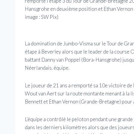
remporte l’étape 3 du Tour de Grande-Bretagne 2
Hansgrohe en deuxième position et Ethan Vernon 
image : SW Pix)
La domination de Jumbo-Visma sur le Tour de Gran
étape à Beverley alors que le leader de la course 
battant Danny van Poppel (Bora-Hansgrohe) jusqu’
Néerlandais. équipe.
Le joueur de 21 ans a remporté sa 10e victoire de 
Wout van Aert sur la route montante menant à la lig
Bennett et Ethan Vernon (Grande-Bretagne) pour 
L’équipe a contrôlé le peloton pendant une grande p
dans les derniers kilomètres alors que des joue