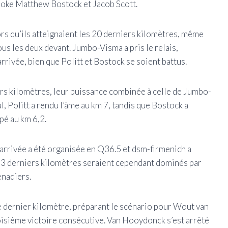
Spoke Matthew Bostock et Jacob Scott.
s qu’ils atteignaient les 20 derniers kilomètres, même
tous les deux devant. Jumbo-Visma a pris le relais,
rrivée, bien que Politt et Bostock se soient battus.
ers kilomètres, leur puissance combinée à celle de Jumbo-
l, Politt a rendu l’âme au km 7, tandis que Bostock a
pé au km 6,2.
l’arrivée a été organisée en Q36.5 et dsm-firmenich a
s 3 derniers kilomètres seraient cependant dominés par
enadiers.
e dernier kilomètre, préparant le scénario pour Wout van
roisième victoire consécutive. Van Hooydonck s’est arrêté