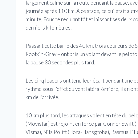
largement calme sur la route pendant la pause, avec
journée après 110 km. À ce stade, ce qui était autre
minute, Fouché reculant tôt et laissant ses deux 
derniers kilomètres.
Passant cette barre des 40 km, trois coureurs de S
Rootkin-Gray – ont pris un volant devant le peloto
la pause 30 secondes plus tard.
Les cinq leaders ont tenu leur écart pendant une 
rythme sous l’effet du vent latéral/arrière, ils n’o
km de l’arrivée.
10 km plus tard, les attaques volent en tête du pe
(Movistar) est rejoint en force par Connor Swift
Visma), Nils Politt (Bora-Hansgrohe), Rasmus Til