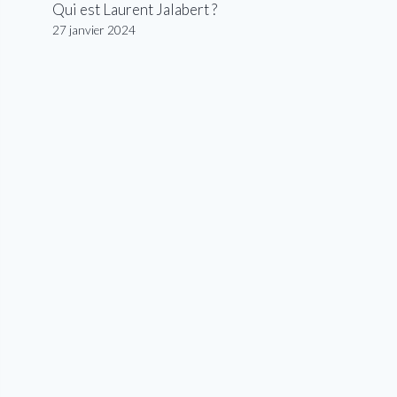
Qui est Laurent Jalabert ?
27 janvier 2024
 van Aert sous le maillot vert avant l’étape 3
(Crédit image : 