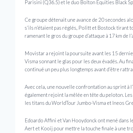
Parisini (Q36.5) et le duo Bolton Equities Black 
Ce groupe détenait une avance de 20 secondes alor
s’ils n’étaient pas réglés, Politt et Bostock tirant 
ramenant le gros du groupe d’attaque à 17 km de l’a
Movistar a rejoint la poursuite avant les 15 derni
Visma sonnant le glas pour les deux évadés. Au fina
continué un peu plus longtemps avant d’être rattra
Avec cela, une nouvelle confrontation au sprint à 
également rejoint la mêlée en tête du peloton. Le
les titans du WorldTour Jumbo-Visma et Ineos Gr
Edoardo Affini et Van Hooydonck ont ​​mené dans l
Aert et Kooij pour mettre la touche finale à une t