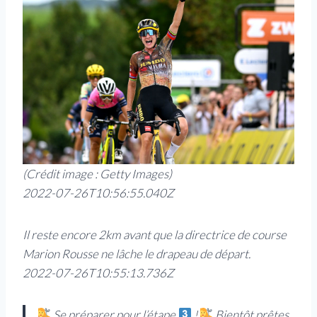
(Crédit image : Getty Images)
2022-07-26T10:56:55.040Z
Il reste encore 2km avant que la directrice de course
Marion Rousse ne lâche le drapeau de départ.
2022-07-26T10:55:13.736Z
Se préparer pour l’étape
!
Bientôt prêtes