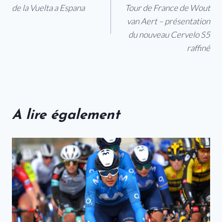
de
de la Vuelta a Espana
Tour de France de Wout
l’article
van Aert – présentation
du nouveau Cervelo S5
raffiné
A lire également