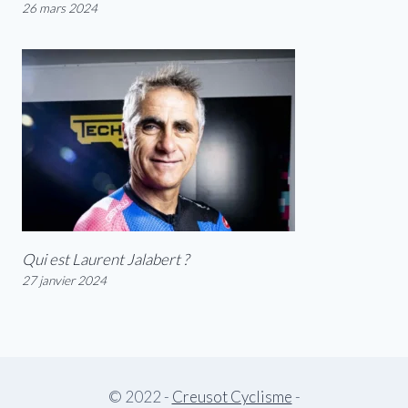
26 mars 2024
Qui est Laurent Jalabert ?
27 janvier 2024
© 2022 -
Creusot Cyclisme
-