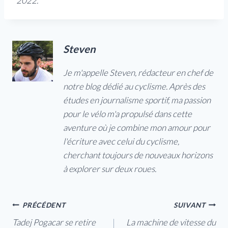
2022.
Steven
Je m'appelle Steven, rédacteur en chef de
notre blog dédié au cyclisme. Après des
études en journalisme sportif, ma passion
pour le vélo m'a propulsé dans cette
aventure où je combine mon amour pour
l'écriture avec celui du cyclisme,
cherchant toujours de nouveaux horizons
à explorer sur deux roues.
Navigation
PRÉCÉDENT
SUIVANT
Tadej Pogacar se retire
La machine de vitesse du