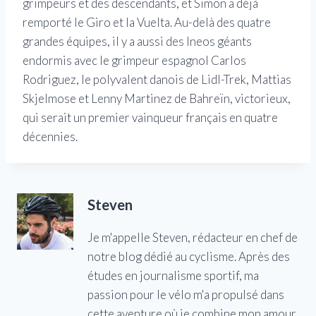
grimpeurs et des descendants, et Simon a déjà
remporté le Giro et la Vuelta. Au-delà des quatre
grandes équipes, il y a aussi des Ineos géants
endormis avec le grimpeur espagnol Carlos
Rodriguez, le polyvalent danois de Lidl-Trek, Mattias
Skjelmose et Lenny Martinez de Bahreïn, victorieux,
qui serait un premier vainqueur français en quatre
décennies.
Steven
Je m'appelle Steven, rédacteur en chef de
notre blog dédié au cyclisme. Après des
études en journalisme sportif, ma
passion pour le vélo m'a propulsé dans
cette aventure où je combine mon amour