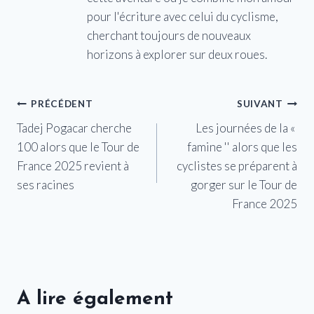
pour l'écriture avec celui du cyclisme,
cherchant toujours de nouveaux
horizons à explorer sur deux roues.
Navigation
PRÉCÉDENT
SUIVANT
Tadej Pogacar cherche
Les journées de la «
de
100 alors que le Tour de
famine '' alors que les
l’article
France 2025 revient à
cyclistes se préparent à
ses racines
gorger sur le Tour de
France 2025
A lire également