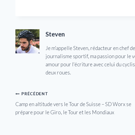
Steven
Je m'appelle Steven, rédacteur en chef d
journalisme sportif, ma passion pour le 
amour pour l'écriture avec celui du cycl
deux roues.
Navigation
PRÉCÉDENT
Camp en altitude vers le Tour de Suisse – SD Worx se
de
prépare pour le Giro, le Tour et les Mondiaux
l’article