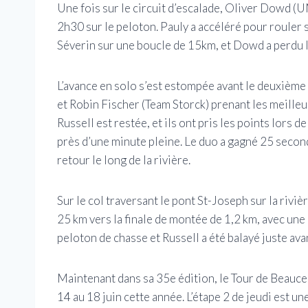
Une fois sur le circuit d’escalade, Oliver Dowd (U
2h30 sur le peloton. Pauly a accéléré pour rouler s
Séverin sur une boucle de 15km, et Dowd a perdu 
L’avance en solo s’est estompée avant le deuxième
et Robin Fischer (Team Storck) prenant les meill
Russell est restée, et ils ont pris les points lors 
près d’une minute pleine. Le duo a gagné 25 second
retour le long de la rivière.
Sur le col traversant le pont St-Joseph sur la riviè
25 km vers la finale de montée de 1,2 km, avec un
peloton de chasse et Russell a été balayé juste avan
Maintenant dans sa 35e édition, le Tour de Beauce 
14 au 18 juin cette année. L’étape 2 de jeudi est u