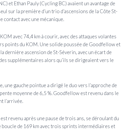
NC) et Ethan Pauly (Cycling BC) avaient un avantage de
eul sur la première d’un trio d’ascensions de la Côte St-
le contact avec une mécanique.
 KOM avec 74,4 km à courir, avec des attaques volantes
eurs points du KOM. Une solide poussée de Goodfellow et
de la dernière ascension de St-Séverin, avec un écart de
es supplémentaires alors qu’ils se dirigeaient vers le
re, une gauche pointue a dirigé le duo vers l’approche de
e pente moyenne de 6,5 %. Goodfellow est revenu dans le
t l’arrivée.
est revenu après une pause de trois ans, se déroulant du
ne boucle de 169 km avec trois sprints intermédiaires et