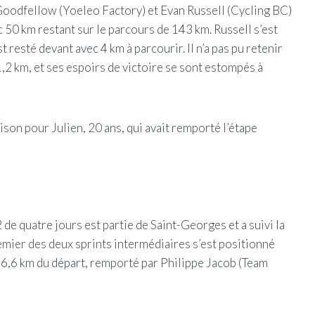
oodfellow (Yoeleo Factory) et Evan Russell (Cycling BC)
 50 km restant sur le parcours de 143 km. Russell s’est
t resté devant avec 4 km à parcourir. Il n’a pas pu retenir
,2 km, et ses espoirs de victoire se sont estompés à
saison pour Julien, 20 ans, qui avait remporté l’étape
 de quatre jours est partie de Saint-Georges et a suivi la
emier des deux sprints intermédiaires s’est positionné
t 6,6 km du départ, remporté par Philippe Jacob (Team