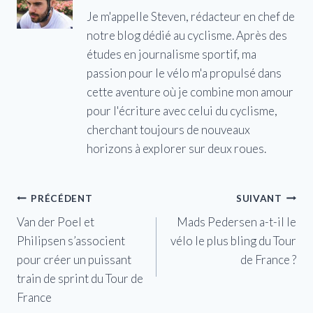
Je m'appelle Steven, rédacteur en chef de
notre blog dédié au cyclisme. Après des
études en journalisme sportif, ma
passion pour le vélo m'a propulsé dans
cette aventure où je combine mon amour
pour l'écriture avec celui du cyclisme,
cherchant toujours de nouveaux
horizons à explorer sur deux roues.
Navigation
PRÉCÉDENT
SUIVANT
Van der Poel et
Mads Pedersen a-t-il le
de
Philipsen s’associent
vélo le plus bling du Tour
l’article
pour créer un puissant
de France ?
train de sprint du Tour de
France