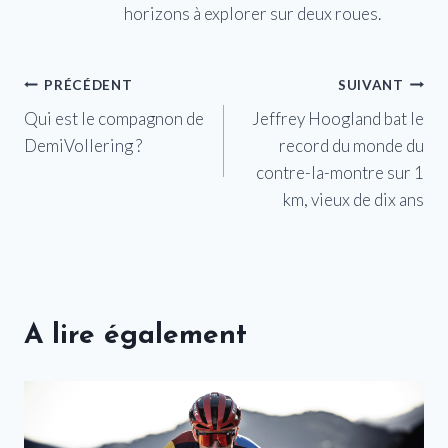
horizons à explorer sur deux roues.
Navigation
PRÉCÉDENT
SUIVANT
Qui est le compagnon de
Jeffrey Hoogland bat le
de
DemiVollering ?
record du monde du
l’article
contre-la-montre sur 1
km, vieux de dix ans
A lire également