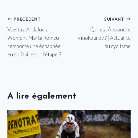
Navigation
PRÉCÉDENT
SUIVANT
Vuelta a Andalucia
Qui est Alexandre
de
Women : Marta Romeu
Vinokourov ? | Actualité
l’article
remporte une échappée
du cyclisme
en solitaire sur l’étape 3
A lire également