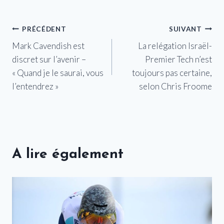
Navigation
PRÉCÉDENT
SUIVANT
Mark Cavendish est
La relégation Israël-
de
discret sur l’avenir –
Premier Tech n’est
l’article
« Quand je le saurai, vous
toujours pas certaine,
l’entendrez »
selon Chris Froome
A lire également