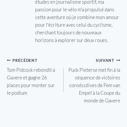
études en journalisme sportif, ma
passion pour le vélo m'a propulsé dans
cette aventure où je combine mon amour
pour l'écriture avec celui du cyclisme,
cherchant toujours de nouveaux
horizons à explorer sur deux roues.
Navigation
PRÉCÉDENT
SUIVANT
Tom Pidcock rebondit à
Puck Pieterse met fin à la
de
Gavere et gagne 26
séquence de victoires
l’article
places pour monter sur
consécutives de Fem van
le podium
Empel à la Coupe du
monde de Gavere