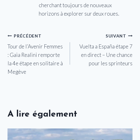
cherchant toujours de nouveaux
horizons à explorer sur deux roues.
Navigation
PRÉCÉDENT
SUIVANT
Tour de l’Avenir Femmes
Vuelta a España étape 7
de
: Gaia Realini remporte
en direct – Une chance
l’article
la 4e étape en solitaire à
pour les sprinteurs
Megève
A lire également