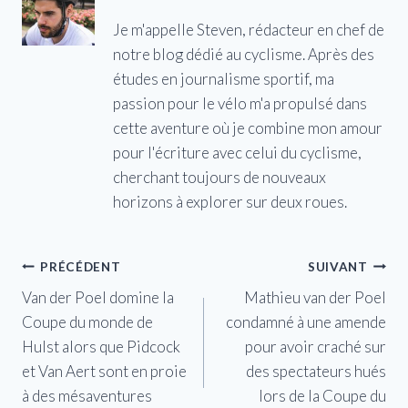
Je m'appelle Steven, rédacteur en chef de
notre blog dédié au cyclisme. Après des
études en journalisme sportif, ma
passion pour le vélo m'a propulsé dans
cette aventure où je combine mon amour
pour l'écriture avec celui du cyclisme,
cherchant toujours de nouveaux
horizons à explorer sur deux roues.
Navigation
PRÉCÉDENT
SUIVANT
Van der Poel domine la
Mathieu van der Poel
de
Coupe du monde de
condamné à une amende
l’article
Hulst alors que Pidcock
pour avoir craché sur
et Van Aert sont en proie
des spectateurs hués
à des mésaventures
lors de la Coupe du