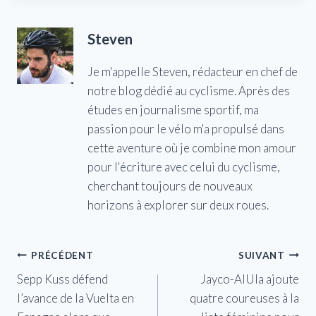
Steven
Je m'appelle Steven, rédacteur en chef de
notre blog dédié au cyclisme. Après des
études en journalisme sportif, ma
passion pour le vélo m'a propulsé dans
cette aventure où je combine mon amour
pour l'écriture avec celui du cyclisme,
cherchant toujours de nouveaux
horizons à explorer sur deux roues.
Navigation
PRÉCÉDENT
SUIVANT
Sepp Kuss défend
Jayco-AlUla ajoute
de
l’avance de la Vuelta en
quatre coureuses à la