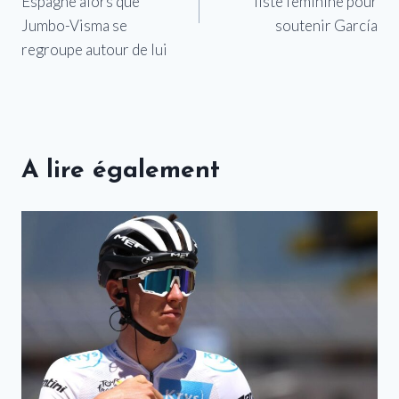
l’article
Espagne alors que
liste féminine pour
Jumbo-Visma se
soutenir García
regroupe autour de lui
A lire également