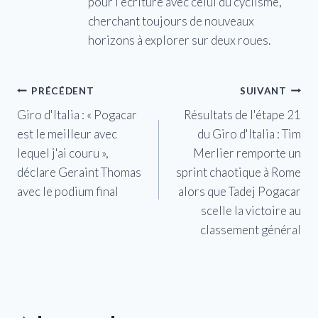
pour l'écriture avec celui du cyclisme,
cherchant toujours de nouveaux
horizons à explorer sur deux roues.
Navigation
PRÉCÉDENT
SUIVANT
Giro d'Italia : « Pogacar
Résultats de l'étape 21
de
est le meilleur avec
du Giro d'Italia : Tim
l’article
lequel j'ai couru »,
Merlier remporte un
déclare Geraint Thomas
sprint chaotique à Rome
avec le podium final
alors que Tadej Pogacar
scelle la victoire au
classement général